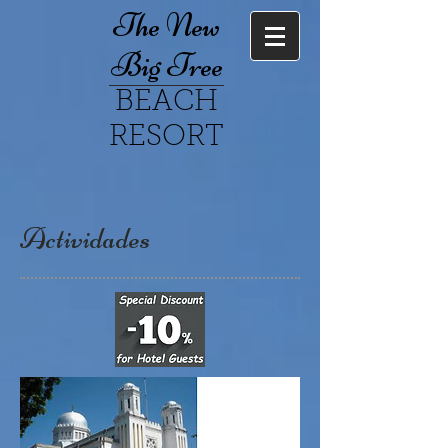
The New
Big Tree
BEACH
RESORT
Actividades