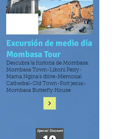
Excursión de medio día
Mombasa Tour
Descubra la historia de Mombasa:
Mombasa Town-Likoni Ferry-
Mama Ngina's drive-Memorial
Cathedral-Old Town-Fort jesus-
Mombasa Butterfly House