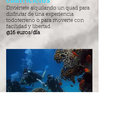
cuatriciclos
Diviértete alquilando un quad para
disfrutar de una experiencia
todoterreno o para moverte con
facilidad y libertad.
@16 euros/día
Submarinismo
Kenia es reconocida como uno de
los tres mejores sitios de buceo en
la tierra, ¡y no se debe perder el