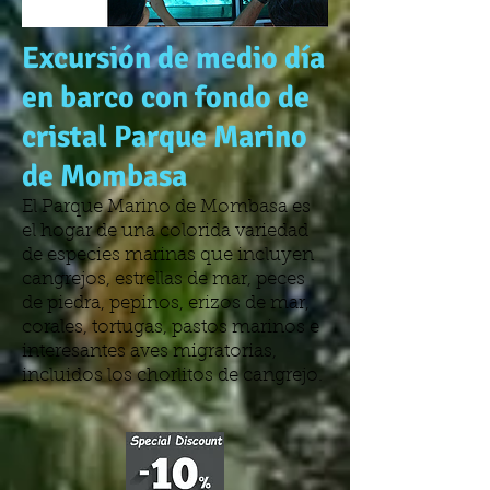
Excursión de medio día
en barco con fondo de
cristal Parque Marino
de Mombasa
El Parque Marino de Mombasa es
el hogar de una colorida variedad
de especies marinas que incluyen
cangrejos, estrellas de mar, peces
de piedra, pepinos, erizos de mar,
corales, tortugas, pastos marinos e
interesantes aves migratorias,
incluidos los chorlitos de cangrejo.