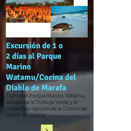
Excursión de 1 o
2 días al Parque
Marino
Watamu/Cocina del
Diablo de Marafa
Explore el Parque Marino Watamu,
refugio de la Tortuga Verde y el
misterioso canyon de la Cocina del
Diablo en Marafa