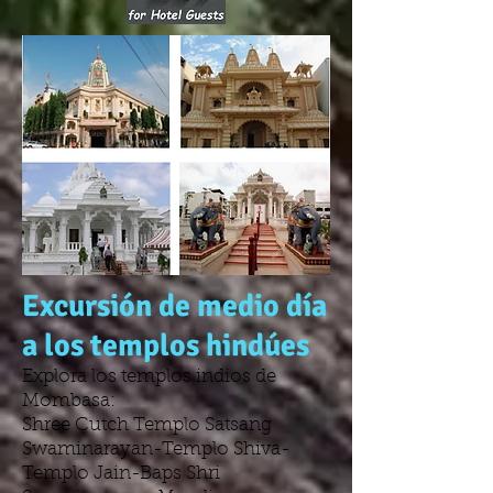
Excursión de medio día
a los templos hindúes
Explora los templos indios de
Mombasa:
Shree Cutch Templo Satsang
Swaminarayan-Templo Shiva-
Templo Jain-Baps Shri