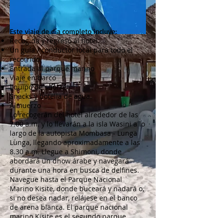
Este viaje de día completo incluye:
Recogida y regreso al hotel.
Un guía / conductor local para todo el
recorrido.
Entrada al parque marino
Viaje en barco
Equipo de snorkel
Snacks y botella de agua.
Almuerzo
Lo recogerán del hotel alrededor de las
7.00 a.m. y lo llevarán a la isla Wasini a lo
largo de la autopista Mombasa - Lunga
Lunga, llegando aproximadamente a las
8.30 a.m. Llegue a Shimoni, donde
abordará un dhow árabe y navegará
durante una hora en busca de delfines.
Navegue hasta el Parque Nacional
Marino Kisite, donde buceará y nadará o,
si no desea nadar, relájese en el banco
de arena blanca. El parque nacional
marino Kisite es el segundo parque