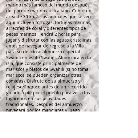
marino más famoso del mundo después
del parque marino australiano. Cubre un
área de 30 km2. Los animales que se ven
aquí incluyen tortugas, tortugas marinas,
arrecifes de coral y diferentes tipos de
peces marinos. Tendrá 2 horas para
jugar y disfrutar con las aguas cristalinas
antes de navegar de regreso a la Villa
para su delicioso almuerzo especial
Swahili en estilo Swahili. Almorzará en la
isla, que consiste principalmente de
mariscos y platos de Swahili (si no toma
mariscos, se pueden organizar otras
comidas). Disfrute de su almuerzo y
relájese un poco antes de un recorrido
guiado a pie por el pueblo para ver a los
lugareños en sus actividades
tradicionales. Después del almuerzo,
navegará por los manglares y luego
visitará la isla Wasini, donde aprenderá
más sobre el pueblo swahili y la historia
de los árabes.