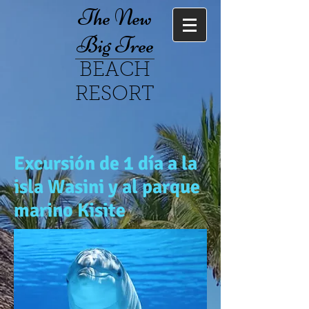
The New
Big Tree
BEACH
RESORT
Excursión de 1 día a la
isla Wasini y al parque
marino Kisite